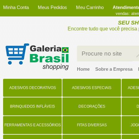
Minha Conta
Meus Pedidos
Meu Carrinho
Atendimento
vendas: aten
SEU SH
Encontre tudo que você precisa
Home
Sobre a Empresa
ADESIVOS DECORATIVOS
ADESIVOS ESPECIAIS
ADES
BRINQUEDOS INFLÁVEIS
DECORAÇÕES
FERRAMENTAS E ACESSÓRIOS
FITAS DIVERSAS
JOG